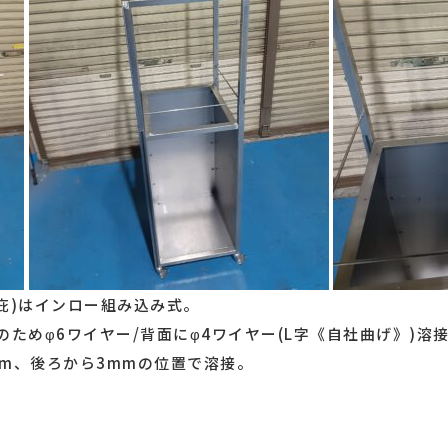
庇)はインロー組み込み式。
ためφ6ワイヤー/背面にφ4ワイヤー(L字《自社曲げ》)溶
0mm、後ろから3mmの位置で溶接。