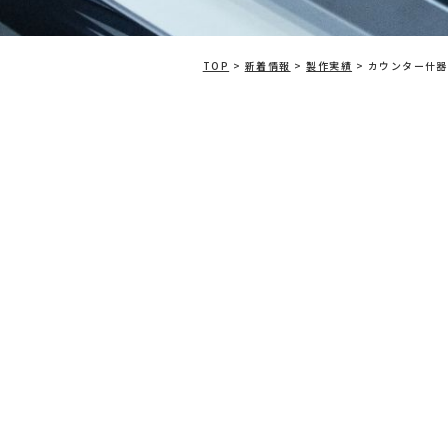
TOP
>
新着情報
>
製作実績
>
カウンター什器