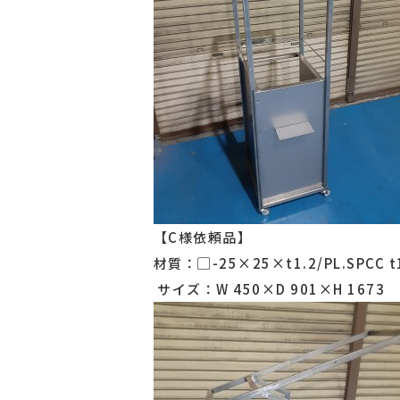
【C様依頼品】
材質：▢-25×25×t1.2/PL.SPCC t1
サイズ：W 450×D 901×H 1673