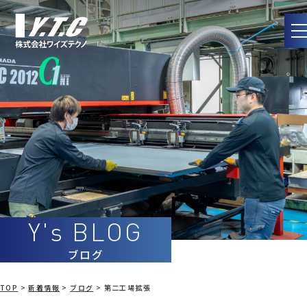
Skip
to
content
ブログ
TOP
>
新着情報
>
ブログ
>
第二工場拡張