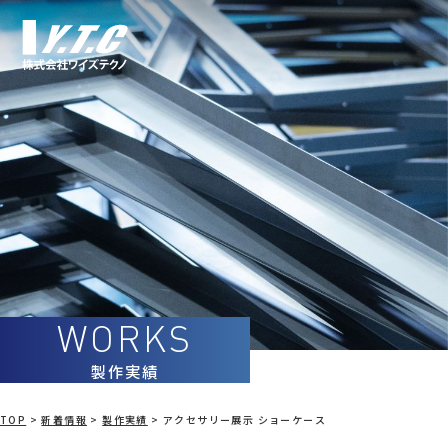
Skip
to
content
製作実績
TOP
>
新着情報
>
製作実績
>
アクセサリー展示 ショーケース